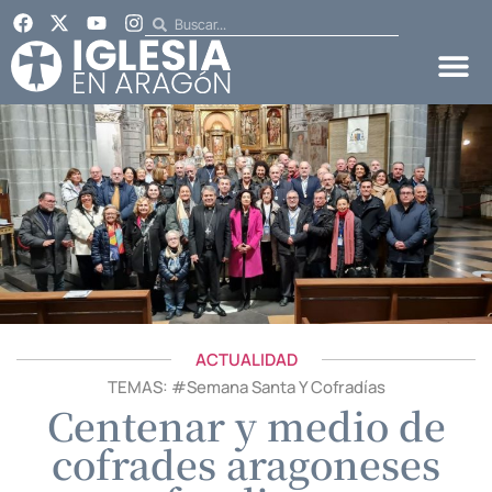
ACTUALIDAD
TEMAS: #
Semana Santa Y Cofradías
Centenar y medio de
cofrades aragoneses