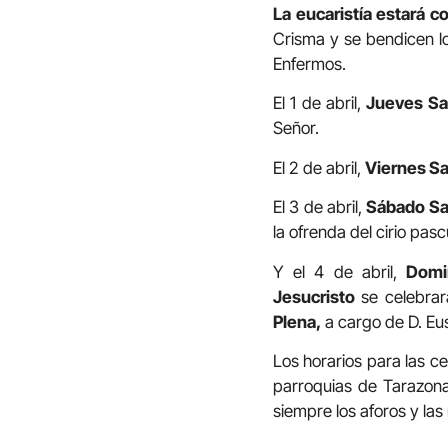
La eucaristía estará c
Crisma y se bendicen lo
Enfermos.
El 1 de abril,
Jueves Sa
Señor.
El 2 de abril,
Viernes S
El 3 de abril,
Sábado Sa
la ofrenda del cirio pascu
Y el 4 de abril,
Domi
Jesucristo
se celebrará
Plena,
a cargo de D. Eu
Los horarios para las c
parroquias de Tarazona 
siempre los aforos y las