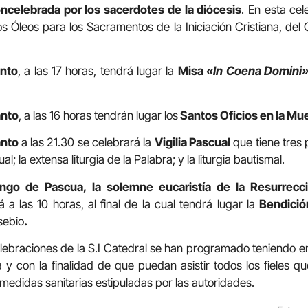
oncelebrada por los sacerdotes de la diócesis
. En esta ce
s Óleos para los Sacramentos de la Iniciación Cristiana, del
nto
, a las 17 horas, tendrá lugar la
Misa
«In Coena Domini
anto
, a las 16 horas tendrán lugar los
Santos Oficios en la Mu
nto
a las 21.30 se celebrará la
Vigilia Pascual
que tiene tres p
al; la extensa liturgia de la Palabra; y la liturgia bautismal.
ngo de Pascua, la solemne eucaristía de la Resurrecc
 a las 10 horas, al final de la cual tendrá lugar la
Bendició
sebio
.
elebraciones de la S.I Catedral se han programado teniendo en
y con la finalidad de que puedan asistir todos los fieles 
 medidas sanitarias estipuladas por las autoridades.