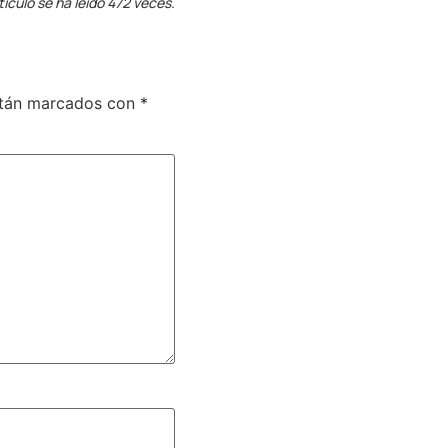
tículo se ha leído 472 veces.
stán marcados con
*