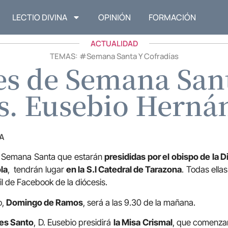
LECTIO DIVINA
OPINIÓN
FORMACIÓN
ACTUALIDAD
TEMAS: #
Semana Santa Y Cofradías
es de Semana Sant
. Eusebio Herná
A
a Semana Santa que estarán
presididas por el obispo de la 
la
, tendrán lugar
en la S.I Catedral de Tarazona
. Todas ella
fil de Facebook de la diócesis.
o,
Domingo de Ramos
, será a las 9.30 de la mañana.
es Santo
, D. Eusebio presidirá
la Misa Crismal
, que comenzar