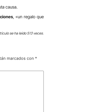
sta causa.
aciones
, «un regalo que
tículo se ha leído 513 veces.
stán marcados con
*