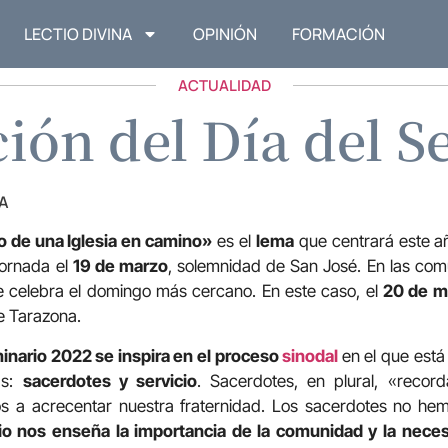
LECTIO DIVINA
OPINIÓN
FORMACIÓN
ACTUALIDAD
ión del Día del 
A
o de una Iglesia en camino»
es el
lema
que centrará este a
jornada el
19 de marzo
, solemnidad de San José. En las co
se celebra el domingo más cercano. En este caso, el
20 de m
de Tarazona.
minario 2022 se inspira en el proceso
sinodal
en el que está 
as:
sacerdotes y servicio
. Sacerdotes, en plural, «recor
os a acrecentar nuestra fraternidad. Los sacerdotes no he
rio nos enseña la importancia de la comunidad y la neces