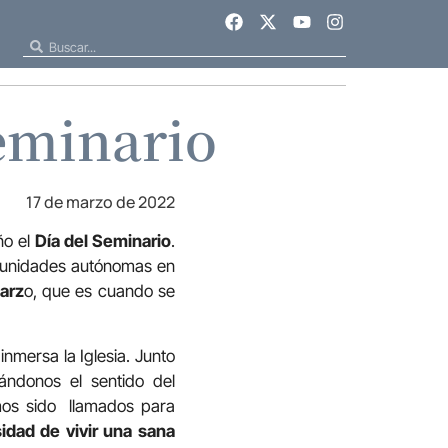
Seminario
17 de marzo de 2022
ño el
Día del Seminario
.
munidades autónomas en
arz
o, que es cuando se
inmersa la Iglesia. Junto
dándonos el sentido del
mos sido llamados para
idad de vivir una sana