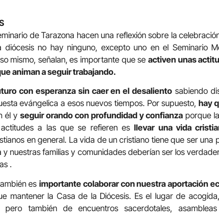
S
minario de Tarazona hacen una reflexión sobre la celebración 
a diócesis no hay ninguno, excepto uno en el Seminario 
eso mismo, señalan, es importante que se
activen unas actit
ue animan a seguir trabajando.
uturo con esperanza sin caer en el desaliento
sabiendo dis
uesta evángelica a esos nuevos tiempos. Por supuesto,
hay q
n él y
seguir orando con profundidad y confianza
porque la
 actitudes a las que se refieren es
llevar una vida cristi
stianos en general. La vida de un cristiano tiene que ser una 
va y nuestras familias y comunidades deberían ser los verdade
as .
 también es
importante colaborar con nuestra aportación 
que mantener la Casa de la Diócesis. Es el lugar de acogid
, pero también de encuentros sacerdotales, asambleas 