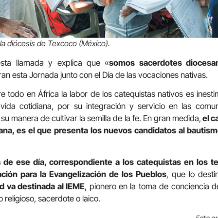
la diócesis de Texcoco (México).
sta llamada y explica que «
somos sacerdotes diocesan
ran esta Jornada junto con el Día de las vocaciones nativas.
 todo en África la labor de los catequistas nativos es inesti
vida cotidiana, por su integración y servicio en las com
su manera de cultivar la semilla de la fe. En gran medida,
el c
ana, es el que presenta los nuevos candidatos al bautism
 de ese día, correspondiente a los catequistas en los te
ción para la Evangelización de los Pueblos
, que lo dest
ad va destinada al IEME
, pionero en la toma de conciencia d
o religioso, sacerdote o laico.
Este ar