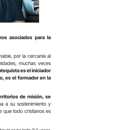
os asociados para la
mable, por la cercanía al
unidades, muchas veces
atequista es el iniciador
o, es el formador en la
rritorios de misión, se
ina a su sostenimiento y
e que todo cristianos es
tículo se ha leído 740 veces.