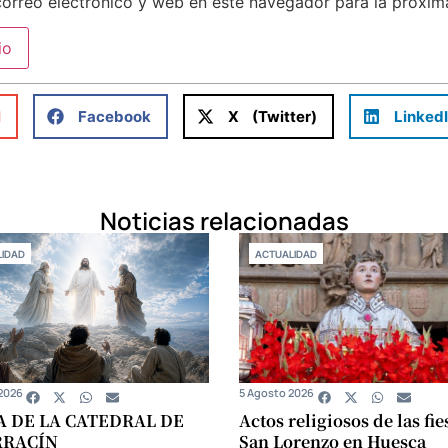
orreo electrónico y web en este navegador para la próxi
l
Facebook
X (Twitter)
Linked
Noticias relacionadas
IDAD
ACTUALIDAD
2026
5 Agosto 2026
A DE LA CATEDRAL DE
Actos religiosos de las fie
RRACÍN
San Lorenzo en Huesca