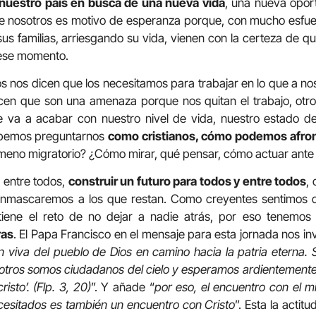
 nuestro país en busca de una nueva vida
, una nueva opor
ntre nosotros es motivo de esperanza porque, con mucho esf
 sus familias, arriesgando su vida, vienen con la certeza de q
 ese momento.
s nos dicen que los necesitamos para trabajar en lo que a no
cen que son una amenaza porque nos quitan el trabajo, otr
e va a acabar con nuestro nivel de vida, nuestro estado de
ebemos preguntarnos
como cristianos, cómo podemos afront
eno migratorio? ¿Cómo mirar, qué pensar, cómo actuar ante
a entre todos,
construir un futuro para todos y entre todos
,
mascaremos a los que restan. Como creyentes sentimos 
 tiene el reto de no dejar a nadie atrás, por eso tenemo
ras
. El Papa Francisco en el mensaje para esta jornada nos in
 viva del pueblo de Dios en camino hacia la patria eterna. 
otros somos ciudadanos del cielo y esperamos ardientemente
isto’. (Flp. 3, 20)
”. Y añade “
por eso, el encuentro con el 
sitados es también un encuentro con Cristo
”. Esta la actit