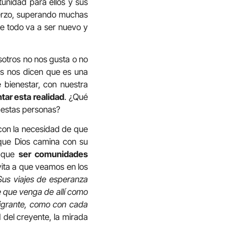
tunidad para ellos y sus
uerzo, superando muchas
ue todo va a ser nuevo y
sotros no nos gusta o no
os nos dicen que es una
 bienestar, con nuestra
ar esta realidad
. ¿Qué
 estas personas?
 con la necesidad de que
que Dios camina con su
s que
ser comunidades
vita a que veamos en los
Sus viajes de esperanza
 que venga de allí como
migrante, como con cada
ud del creyente, la mirada