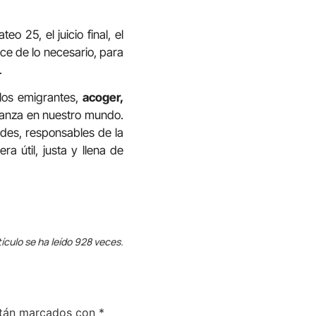
 25, el juicio final, el
ce de lo necesario, para
.
los emigrantes,
acoger,
ranza en nuestro mundo.
ades, responsables de la
a útil, justa y llena de
tículo se ha leído 928 veces.
stán marcados con
*