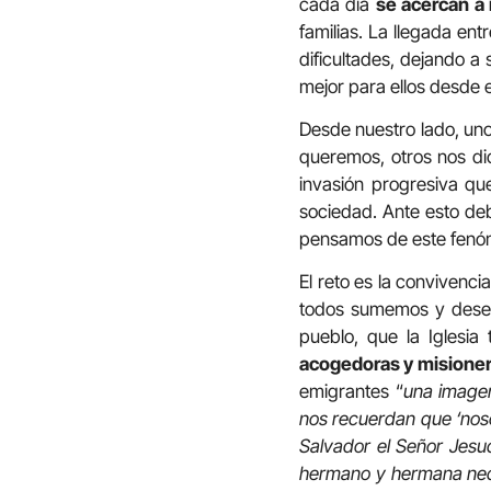
cada día
se acercan a
familias. La llegada e
dificultades, dejando a
mejor para ellos desde
Desde nuestro lado, uno
queremos, otros nos di
invasión progresiva qu
sociedad. Ante esto d
pensamos de este fenóm
El reto es la convivenci
todos sumemos y desen
pueblo, que la Iglesia
acogedoras y misione
emigrantes “
una imagen
nos recuerdan que ‘nos
Salvador el Señor Jesucr
hermano y hermana nece