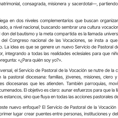
 matrimonial, consagrada, misionera y sacerdotal—, partiend
iega en dos niveles complementarios que buscan organizar
lado, a nivel nacional, buscando sembrar una cultura vocacion
l don del bautismo y la meta compartida es la llamada universa
 del Congreso nacional de las Vocaciones, se insta a que 
o. La idea es que se genere un nuevo Servicio de Pastoral 
, integrando a todas las realidades eclesiales para que niñ
pregunta: «¿Para quién soy yo?».
versal, el Servicio de Pastoral de la Vocación se nutre de la
 la pastoral diocesana: familias, jóvenes, misiones, clero
nes diocesanas que les atienden. También parroquias, movi
ecumenados. El objetivo es claro: aunar esfuerzos para que la
 estancos, sino que fluya en todas las acciones pastorales de 
ste nuevo enfoque? El Servicio de Pastoral de la Vocación 
primer lugar crear puentes entre personas, instituciones y de