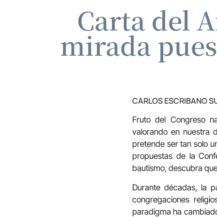
Carta del 
mirada puest
CARLOS ESCRIBANO S
F
ruto del Congreso n
valorando en nuestra d
pretende ser tan solo u
propuestas de la Confe
bautismo, descubra que 
Durante décadas, la pa
congregaciones religi
paradigma ha cambiado. 