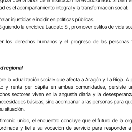
za que la labor de la institución ha evolucionado. Si bien el
dad es el acompañamiento integral y la transformación social:
alar injusticias e incidir en políticas públicas.
: Siguiendo la encíclica Laudato Si’, promover estilos de vida 
er los derechos humanos y el progreso de las personas f
ad regional
bre la «dualización social» que afecta a Aragón y La Rioja. A 
nto y renta per cápita en ambas comunidades, persiste 
os sectores viven en la angustia diaria y la desesperanza
necesidades básicas, sino acompañar a las personas para qu
u situación.
timonio unido, el encuentro concluye que el futuro de la o
ordinada y fiel a su vocación de servicio para responder 