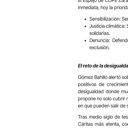
El Espejo de COPE Zarago
inmediata, hoy la priori
Sensibilización: Señ
Justicia climática
solidarias.
Denuncia: Defend
exclusión.
El reto de la desiguald
Gómez Bahillo alertó so
positivos de crecimie
desigualdad donde much
propone no solo cubrir 
en que pueden salir de s
Tras medio siglo de tes
Cáritas más atenta, co