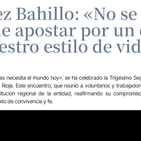
 Bahillo: «No se 
de apostar por u
estro estilo de vi
tas necesita el mundo hoy», se ha celebrado la Trigésimo S
Rioja. Este encuentro, que reunió a voluntarios y trabajadore
titución regional de la entidad, reafirmando su compromis
xto de convivencia y fe.