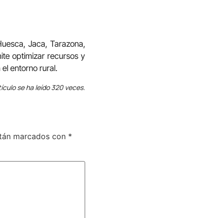
 Huesca, Jaca, Tarazona,
te optimizar recursos y
el entorno rural.
tículo se ha leído 320 veces.
stán marcados con
*