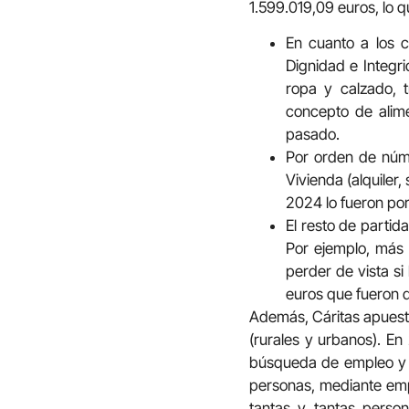
1.599.019,09 euros, lo
En cuanto a los 
Dignidad e Integr
ropa y calzado, t
concepto de alim
pasado.
Por orden de núm
Vivienda (alquiler
2024 lo fueron po
El resto de partid
Por ejemplo, más
perder de vista s
euros que fueron d
Además, Cáritas apuesta
(rurales y urbanos). En
búsqueda de empleo y 1
personas, mediante empl
tantas y tantas perso