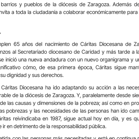
barrios y pueblos de la diócesis de Zaragoza. Además de 
invita a toda la ciudadanía a colaborar económicamente para
A
len 65 años del nacimiento de Cáritas Diocesana de Za
nzos al Secretariado diocesano de Caridad y más tarde a la
se inició una nueva andadura con un nuevo organigrama y un
nificativo cómo, de esa primera época, Cáritas sigue man
 su dignidad y sus derechos.
, Cáritas Diocesana ha ido adaptando su acción a las nece
able de la diócesis de Zaragoza. Y, paralelamente desde sie
 de las causas y dimensiones de la pobreza; así como en pro
 las pobrezas y las necesidades de las personas han ido cam
itas reivindicaba en 1987, sigue actual hoy en día, y es qu
e ir en detrimento de la responsabilidad pública.
tida con las personas más necesitadas y está en continua r