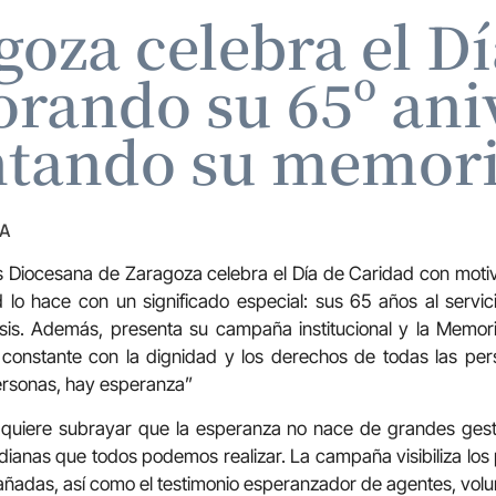
goza celebra el D
ando su 65º aniv
ntando su memori
ZA
 Diocesana de Zaragoza celebra el Día de Caridad con motivo
d lo hace con un significado especial: sus 65 años al serv
esis. Además, presenta su campaña institucional y la Memor
o constante con la dignidad y los derechos de todas las p
rsonas, hay esperanza”
s quiere subrayar que la esperanza no nace de grandes gesto
ianas que todos podemos realizar. La campaña visibiliza lo
adas, así como el testimonio esperanzador de agentes, volun