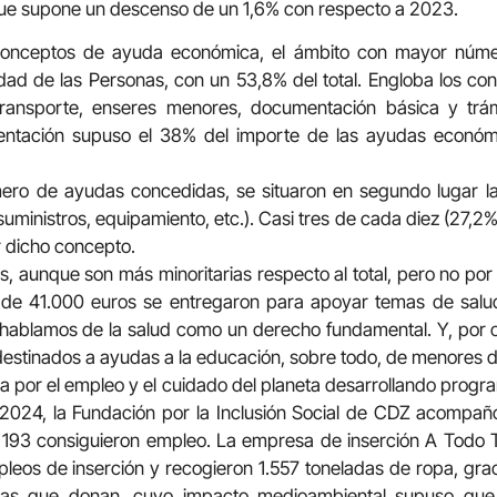
 que supone un descenso de un 1,6% con respecto a 2023.
conceptos de ayuda económica, el ámbito con mayor núm
idad de las Personas, con un 53,8% del total. Engloba los co
ransporte, enseres menores, documentación básica y trámi
entación supuso el 38% del importe de las ayudas económ
ero de ayudas concedidas, se situaron en segundo lugar l
, suministros, equipamiento, etc.). Casi tres de cada diez (27
r dicho concepto.
as, aunque son más minoritarias respecto al total, pero no po
 de 41.000 euros se entregaron para apoyar temas de salu
i hablamos de la salud como un derecho fundamental. Y, por 
estinados a ayudas a la educación, sobre todo, de menores de
 por el empleo y el cuidado del planeta desarrollando progra
 2024, la Fundación por la Inclusión Social de CDZ acompañ
93 consiguieron empleo. La empresa de inserción A Todo T
eos de inserción y recogieron 1.557 toneladas de ropa, gra
nas que donan, cuyo impacto medioambiental supuso que