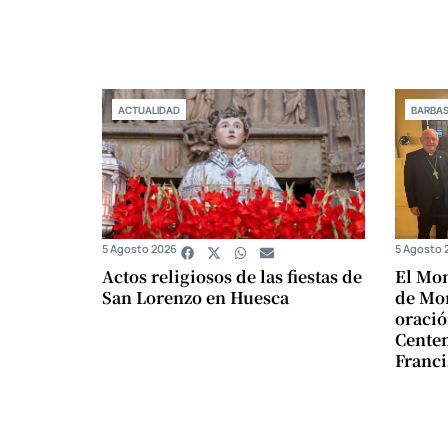
ACTUALIDAD
BARBA
5 Agosto 2026
5 Agosto 
Actos religiosos de las fiestas de
El Mon
San Lorenzo en Huesca
de Mon
oració
Centen
Franci