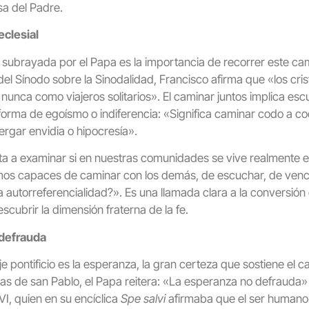
sa del Padre.
eclesial
subrayada por el Papa es la importancia de recorrer este cam
del Sínodo sobre la Sinodalidad, Francisco afirma que «los cri
 nunca como viajeros solitarios». El caminar juntos implica es
forma de egoísmo o indiferencia: «Significa caminar codo a cod
bergar envidia o hipocresía».
a a examinar si en nuestras comunidades se vive realmente e
s capaces de caminar con los demás, de escuchar, de vence
autorreferencialidad?». Es una llamada clara a la conversión e
scubrir la dimensión fraterna de la fe.
 defrauda
je pontificio es la esperanza, la gran certeza que sostiene el 
s de san Pablo, el Papa reitera: «La esperanza no defrauda» (
I, quien en su encíclica
Spe salvi
afirmaba que el ser humano