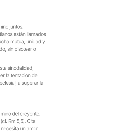
ino juntos.
stianos están llamados
cucha mutua, unidad y
o, sin pisotear o
sta sinodalidad,
r la tentación de
clesial, a superar la
camino del creyente.
cf. Rm 5,5). Cita
 necesita un amor