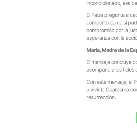
incondicionado, esa cer
El Papa pregunta a ca
comporto como si pudi
compromiso por la justi
esperanza con la acció
María, Madre de la E
El mensaje concluye co
acompañe a los fieles
Con este mensaje, el Pa
a vivir la Cuaresma co
resurrección.