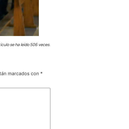
ículo se ha leído 506 veces.
stán marcados con
*