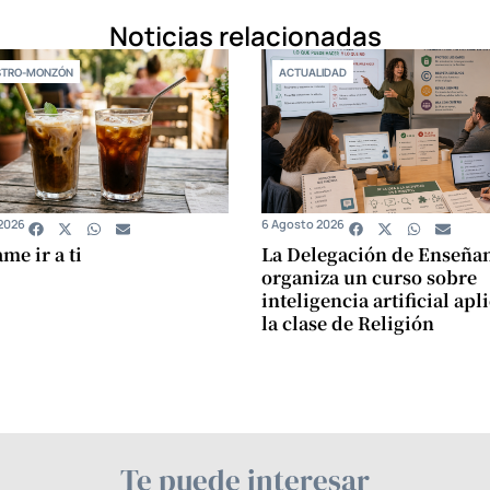
Noticias relacionadas
STRO-MONZÓN
ACTUALIDAD
2026
6 Agosto 2026
e ir a ti
La Delegación de Enseña
organiza un curso sobre
inteligencia artificial apl
la clase de Religión
Te puede interesar