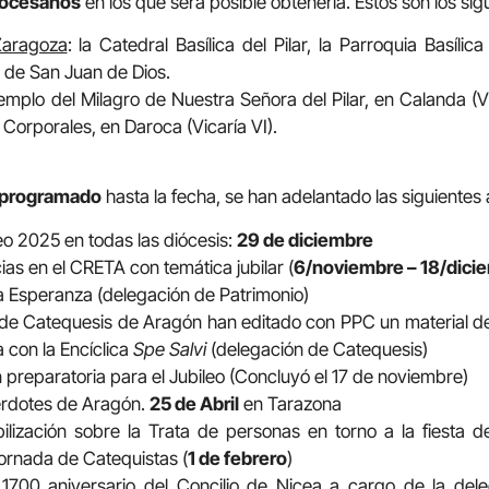
iocesanos
en los que será posible obtenerla. Estos son los sig
Zaragoza
: la Catedral Basílica del Pilar, la Parroquia Basíli
l de San Juan de Dios.
Templo del Milagro de Nuestra Señora del Pilar, en Calanda (Vi
 Corporales, en Daroca (Vicaría VI).
 programado
hasta la fecha, se han adelantado las siguientes
eo 2025 en todas las diócesis:
29 de diciembre
ias en el CRETA con temática jubilar (
6/noviembre – 18/dici
a Esperanza (delegación de Patrimonio)
de Catequesis de Aragón han editado con PPC un material 
 con la Encíclica
Spe Salvi
(delegación de Catequesis)
 preparatoria para el Jubileo (Concluyó el 17 de noviembre)
erdotes de Aragón.
25 de Abril
en Tarazona
ilización sobre la Trata de personas en torno a la fiesta d
Jornada de Catequistas (
1 de febrero
)
 1700 aniversario del Concilio de Nicea a cargo de la de