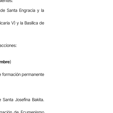
uientes:
ca de Santa Engracia y la
caría V) y la Basílica de
 acciones:
embre
)
de formación permanente
e Santa Josefina Bakita.
legación de Ecumenismo