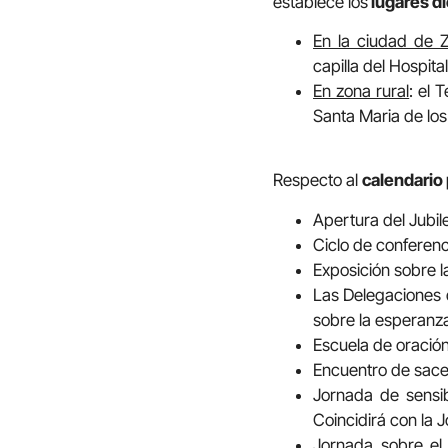
establece los
lugares d
En la ciudad de 
capilla del Hospita
En zona rural
: el 
Santa Maria de los
Respecto al
calendario
Apertura del Jubil
Ciclo de conferenc
Exposición sobre l
Las Delegaciones 
sobre la esperanza
Escuela de oración
Encuentro de sac
Jornada de sensib
Coincidirá con la 
Jornada sobre el