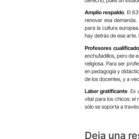
derecho, pues un Estado
Amplio respaldo
. El 6
renovar esa demanda. N
para la cultura europe
hay detrás de ese arte. 
Profesores cualificad
enchufadillos, pero de 
religiosa. Para ser pro
en pedagogía y didáctica
de los docentes, y a ve
Labor gratificante
. Es 
vital para los chicos: 
sólo se soporta a través 
Deja una r