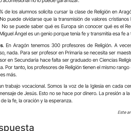
 aconfesional no lo puede garantizar.
3% de los alumnos solicita cursar la clase de Religión en Ara
o puede olvidarse que la transmisión de valores cristianos
a. No se puede saber qué es Europa sin conocer qué es el Re
Miguel Ángel es un genio porque tenía fe y transmitía esa fe a 
os
. En Aragón tenemos 300 profesores de Religión. A vece
eso, nada. Para ser profesor en Primaria se necesita ser maest
fesor en Secundaria hace falta ser graduado en Ciencias Reli
. Por tanto, los profesores de Religión tienen el mismo rango d
ces más.
un trabajo vocacional. Somos la voz de la Iglesia en cada ce
el mensaje de Jesús. Esto no se hace por dinero. La presión a 
de la fe, la oración y la esperanza.
Este ar
espuesta