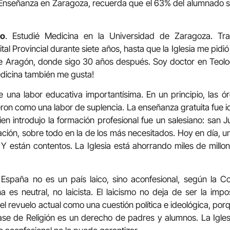
nseñanza en Zaragoza, recuerda que el 63% del alumnado sol
io
. Estudié Medicina en la Universidad de Zaragoza. T
tal Provincial durante siete años, hasta que la Iglesia me pidió
 de Aragón, donde sigo 30 años después. Soy doctor en Teol
edicina también me gusta!
ce una labor educativa importantísima. En un principio, las ó
ieron como una labor de suplencia. La enseñanza gratuita fue i
en introdujo la formación profesional fue un salesiano: san J
ación, sobre todo en la de los más necesitados. Hoy en día, 
. Y están contentos. La Iglesia está ahorrando miles de millo
 España no es un país laico, sino aconfesional, según la Co
 es neutral, no laicista. El laicismo no deja de ser la im
 el revuelo actual como una cuestión política e ideológica, porq
lase de Religión es un derecho de padres y alumnos. La Igle