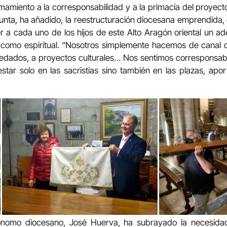
mamiento a la corresponsabilidad y a la primacía del proyect
punta, ha añadido, la reestructuración diocesana emprendida, c
er a cada uno de los hijos de este Alto Aragón oriental un a
 como espiritual. “Nosotros simplemente hacemos de canal 
redados, a proyectos culturales… Nos sentimos corresponsabl
tar solo en las sacristías sino también en las plazas, apo
cónomo diocesano, José Huerva, ha subrayado la necesida