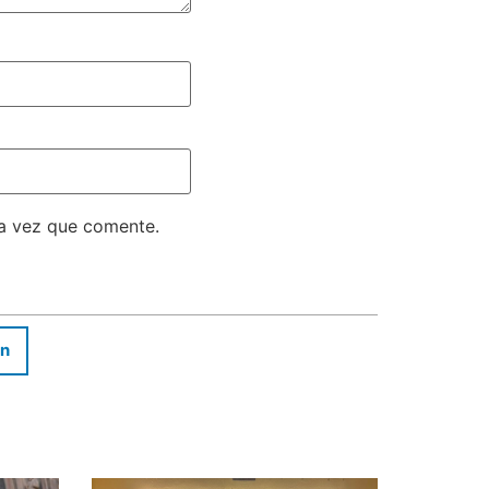
ma vez que comente.
In