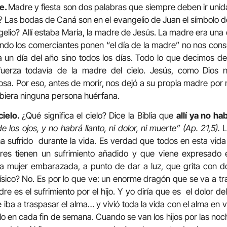
re.
Madre y fiesta son dos palabras que siempre deben ir uni
e? Las bodas de Caná son en el evangelio de Juan el símbolo de l
elio? Allí estaba María, la madre de Jesús. La madre era una 
ando los comerciantes ponen “el día de la madre” no nos consul
 un día del año sino todos los días. Todo lo que decimos de 
erza todavía de la madre del cielo. Jesús, como Dios n
losa. Por eso, antes de morir, nos dejó a su propia madre po
biera ninguna persona huérfana.
 cielo.
¿Qué significa el cielo? Dice la Biblia que
allí ya no ha
 los ojos, y no habrá llanto, ni dolor, ni muerte” (Ap. 21,5).
L
ha sufrido durante la vida. Es verdad que todos en esta vid
dres tienen un sufrimiento añadido y que viene expresado 
na mujer embarazada, a punto de dar a luz, que grita con d
 físico? No. Es por lo que ve: un enorme dragón que se va a t
dre es el sufrimiento por el hijo. Y yo diría que es el dolor de
 iba a traspasar el alma… y vivió toda la vida con el alma en 
ilo en cada fin de semana. Cuando se van los hijos por las noc