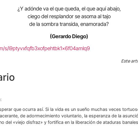
¿Y adónde va el que queda, el que aquí abajo,
ciego del resplandor se asoma al tajo
de la sombra transida, enamorada?
(Gerardo Diego)
om/s/i9ptyvxfqfb3xofpehtbk1x6f04amlq9
Este art
rio
:
sperar que ocurra así. Si la vida es un sueño muchas veces tortuoso
r lacerante, de adormecimiento voluntario, la esperanza de la asunci
 del «viejo disfraz» y fortifica en la liberación de ataduras banales