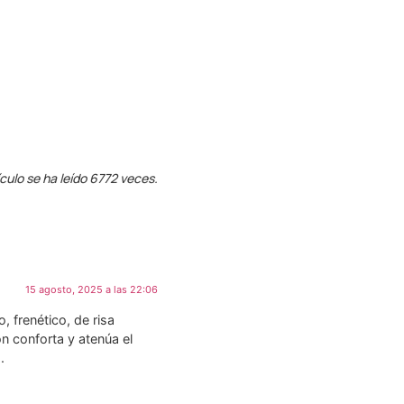
ículo se ha leído 6772 veces.
15 agosto, 2025 a las 22:06
, frenético, de risa
ón conforta y atenúa el
.