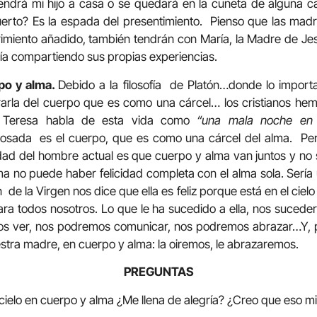
endrá mi hijo a casa o se quedará en la cuneta de alguna ca
uerto? Es la espada del presentimiento. Pienso que las madr
frimiento añadido, también tendrán con María, la Madre de Jes
ía compartiendo sus propias experiencias.
rpo y alma.
Debido a la filosofía de Platón…donde lo importa
arla del cuerpo que es como una cárcel… los cristianos h
a Teresa habla de esta vida como
“una mala noche en
osada es el cuerpo, que es como una cárcel del alma. Pero 
idad del hombre actual es que cuerpo y alma van juntos y no 
 no puede haber felicidad completa con el alma sola. Sería
e la Virgen nos dice que ella es feliz porque está en el cielo
ra todos nosotros. Lo que le ha sucedido a ella, nos sucede
mos ver, nos podremos comunicar, nos podremos abrazar…Y, po
stra madre, en cuerpo y alma: la oiremos, le abrazaremos.
PREGUNTAS
 al cielo en cuerpo y alma ¿Me llena de alegría? ¿Creo que eso