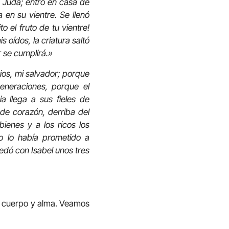
e Judá; entró en casa de
a en su vientre. Se llenó
o el fruto de tu vientre!
 oídos, la criatura saltó
r se cumplirá.»
os, mi salvador; porque
eneraciones, porque el
 llega a sus fieles de
de corazón, derriba del
ienes y a los ricos los
mo lo había prometido a
dó con Isabel unos tres
 en cuerpo y alma. Veamos