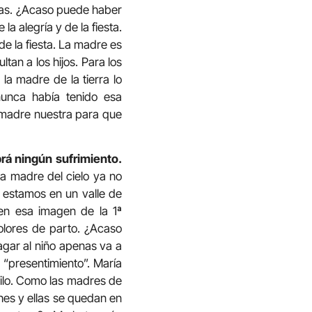
das. ¿Acaso puede haber
a alegría y de la fiesta.
de la fiesta. La madre es
tan a los hijos. Para los
la madre de la tierra lo
unca había tenido esa
r madre nuestra para que
brá ningún sufrimiento.
a madre del cielo ya no
a estamos en un valle de
en esa imagen de la 1ª
olores de parto. ¿Acaso
ragar al niño apenas va a
l “presentimiento”. María
vilo. Como las madres de
hes y ellas se quedan en