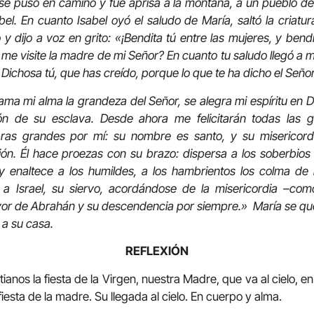
 se puso en camino y fue aprisa a la montaña, a un pueblo d
el. En cuanto Isabel oyó el saludo de María, saltó la criatur
 y dijo a voz en grito: «¡Bendita tú entre las mujeres, y bendit
e visite la madre de mi Señor? En cuanto tu saludo llegó a mis
. Dichosa tú, que has creído, porque lo que te ha dicho el Seño
mi alma la grandeza del Señor, se alegra mi espíritu en Di
ión de su esclava. Desde ahora me felicitarán todas las g
as grandes por mí: su nombre es santo, y su misericordia
ón. Él hace proezas con su brazo: dispersa a los soberbios 
y enaltece a los humildes, a los hambrientos los colma de b
a a Israel, su siervo, acordándose de la misericordia –co
vor de Abrahán y su descendencia por siempre.» María se que
a su casa.
REFLEXIÓN
ianos la fiesta de la Virgen, nuestra Madre, que va al cielo,
fiesta de la madre. Su llegada al cielo. En cuerpo y alma.