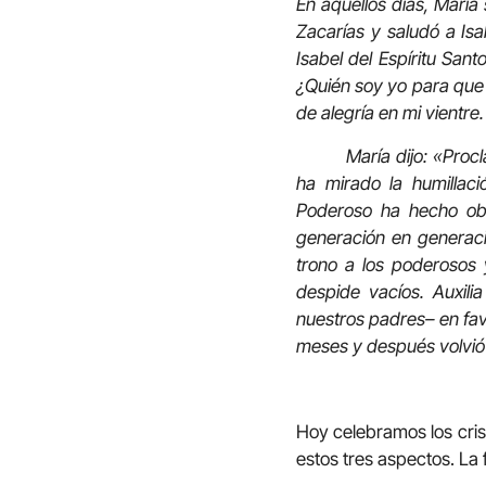
En aquellos días, María
Zacarías y saludó a Isab
Isabel del Espíritu Santo
¿Quién soy yo para que m
de alegría en mi vientre
María dijo: «Proclama 
ha mirado la humillac
Poderoso ha hecho obr
generación en generaci
trono a los poderosos 
despide vacíos. Auxili
nuestros padres– en fa
meses y después volvió 
Hoy celebramos los crist
estos tres aspectos. La 