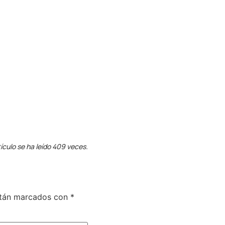
ículo se ha leído 409 veces.
stán marcados con
*