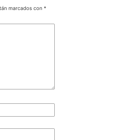
stán marcados con
*