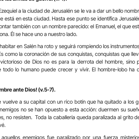
Ezequiel a la ciudad de Jerusalén se le va a dar un bello nomb
que está en esta ciudad. Hasta ese punto se identifica Jerusal
ntar también con un nombre parecido: el Emanuel, el que est
na. Él se hace uno a nuestro lado.
 habitar en Salén ha roto y seguirá rompiendo los instrumento
s como la coronación de sus conquistas, conquistas que llev
er victorioso de Dios no es para la derrota del hombre, sino
 todo lo humano puede crecer y vivir. El hombre-lobo ha 
bre ante Dios! (v.5-7).
 vuelve a su capital con un rico botín que ha quitado a los 
enemigos no se han opuesto a esta acción: duermen su sueñ
s, no resisten. Toda la caballería queda paralizada al grito d
vé.
e aquellos enemigos fue paralizado por una fuerza misteri