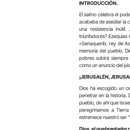
INTRODUCCIÓN.
El salmo celebra el pod
acababa de asediar la c
una resistencia inúti
triunfadores? Ezequías 
«Senaquerib, rey de As
memoria del pueblo. Di
pobres subirá siempre 
como un anuncio del juic
¡JERUSALÉN, JERUSAL
Dios ha escogido un c
penetrar en la historia.
pueblo, de ahí que Isra
peregrinamos a Tierra
estremece nuestro ser “a
Dios, el quebrantador d