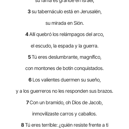
su fama es grande en Israel;
3
su tabernáculo está en Jerusalén,
su mirada en Sión.
4
Allí quebró los relámpagos del arco,
el escudo, la espada y la guerra.
5
Tú eres deslumbrante, magnífico,
con montones de botín conquistados.
6
Los valientes duermen su sueño,
y a los guerreros no les responden sus brazos.
7
Con un bramido, oh Dios de Jacob,
inmovilizaste carros y caballos.
8
Tú eres terrible: ¿quién resiste frente a ti