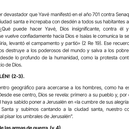
er devastador que Yavé manifestó en el año 701 contra Senaqu
iudad santa e increpaba con desdén a todos sus habitantes 
l. ¿Qué puede hacer Yavé, Dios insignificante, contra él
se vuelve confiadamente hacia Dios e Isaías le comunica la se
iria, levantó el campamento y partió» (2 Re 19). Ese recue
os destruye a los poderosos del mundo y salva a los pobres
desde lo profundo de la humanidad, como la protesta contr
io de Dios.
ÉN! (2-3).
entro geográfico para acercarse a los hombres, como ha e
 Desde ese centro, Dios se revela: primero a su pueblo y, por
el haya sabido poner a Jerusalén en «la cumbre de sus alegrí
 Santa y subimos cantando a la ciudad santa, nuestro 
l pisar los umbrales de Jerusalén”.
e las armas de guerra. (v. 4).