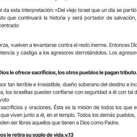
kel da esta interpretación: «Del viejo Israel que un día se part
sto que continuará la historia y será portador de salvación
centrado
erza, vuelven a levantarse contra el
resto
inerme. Entonces Dio
 sentencia y castiga a los agresores derrotándolos. Los agres
os le ofrece sacrificios, los otros pueblos le pagan tributo. 
 tan terrible e irresistible, dueño soberano del destino e in
rra, los israelitas pueden confiarse con seguridad a él con ta
 voto
 sacrificios y oraciones. Ésta es la misión de todos los que e
s que viven junto a él, en el templo. Todos los demás pueblos
eden ser libres aquellos que tienen a Dios como Padre.
os le retira su soplo de vida.v.13