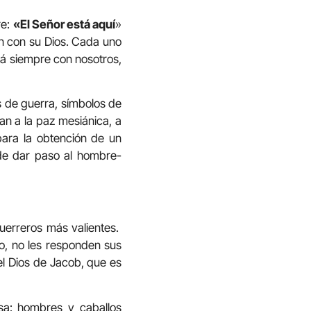
re:
«El Señor está aquí
»
én con su Dios. Cada uno
á siempre con nosotros,
s de guerra, símbolos de
an a la paz mesiánica, a
 para la obtención de un
de dar paso al hombre-
guerreros más valientes.
o, no les responden sus
el Dios de Jacob, que es
osa: hombres y caballos