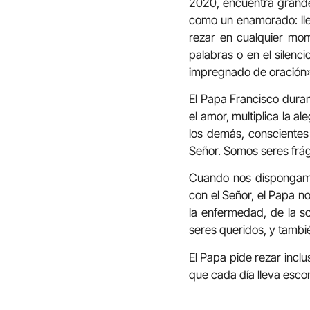
2020, encuentra grande
como un enamorado: ll
rezar en cualquier mome
palabras o en el silen
impregnado de oración
El Papa Francisco dura
el amor, multiplica la a
los demás, consciente
Señor. Somos seres frág
Cuando nos dispongamo
con el Señor, el Papa n
la enfermedad, de la s
seres queridos, y tambi
El Papa pide rezar inc
que cada día lleva escon