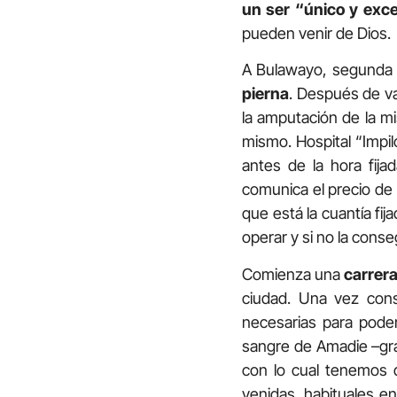
un ser “único y exc
pueden venir de Dios.
A Bulawayo, segunda 
pierna
. Después de va
la amputación de la mi
mismo. Hospital “Impil
antes de la hora fij
comunica el precio de 
que está la cuantía fij
operar y si no la cons
Comienza una
carrera
ciudad. Una vez cons
necesarias para poder
sangre de Amadie –grac
con lo cual tenemos q
venidas, habituales e