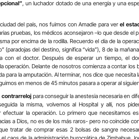
epcional”
, un luchador dotado de una energía y una esp
ciudad del país, nos fuimos con Amadie para ver
el esta
rias pruebas, los médicos aconsejaron –lo que desde el p
sma por encima de la rodilla. Recuerdo el día de la opera
o” (paradojas del destino, significa “vida”), 8 de la maña
ada con el doctor. Después de esperar un tiempo, el do
la operación. Delante de nosotros comienza a contar los 
ada para la amputación. Al terminar, nos dice que necesita
eguimos en menos de 45 minutos pasara a operar al siguien
 contrarreloj
para conseguir la anestesia necesaria en dif
eguida la misma, volvemos al Hospital y allí, nos pid
 efectuar la operación. Lo primero que necesitamos es
ias a Dios, no es de los más raros- pero no coincide con 
ue tratar de comprar esas 2 bolsas de sangre necesari
n el caos de la administración burocrática de Zimbabue, 