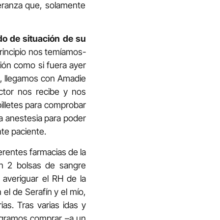
eranza que, solamente
do de situación de su
rincipio nos temíamos-
ción como si fuera ayer
na, llegamos con Amadie
ctor nos recibe y nos
billetes para comprobar
 la anestesia para poder
te paciente.
erentes farmacias de la
en 2 bolsas de sangre
 averiguar el RH de la
el de Serafín y el mío,
as. Tras varias idas y
logramos comprar –a un