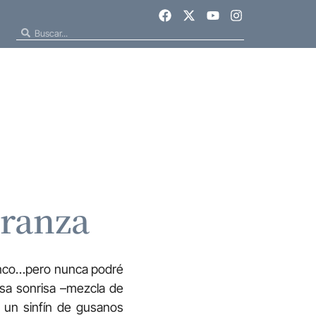
eranza
inco…pero nunca podré
esa sonrisa –mezcla de
n un sinfín de gusanos