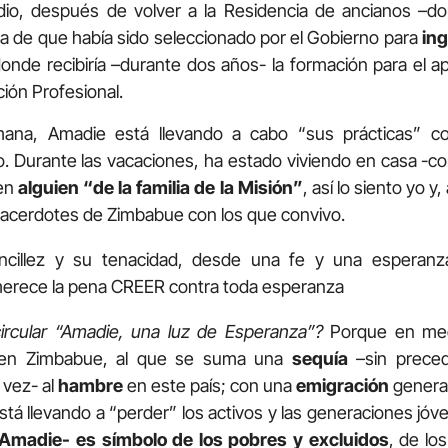
io, después de volver a la Residencia de ancianos –don
cia de que había sido seleccionado por el Gobierno para
in
donde recibiría –durante dos años- la formación para el ap
ión Profesional.
na, Amadie está llevando a cabo “sus prácticas” c
 Durante las vacaciones, ha estado viviendo en casa -
en
alguien “de la familia de la Misión”
, así lo siento yo y
acerdotes de Zimbabue con los que convivo.
ncillez y su tenacidad, desde una fe y una esperanza
erece la pena CREER contra toda esperanza
circular “Amadie, una luz de Esperanza”?
Porque en me
 en Zimbabue, al que se suma una
sequía
–sin prece
 vez- al
hambre
en este país; con una
emigración
general
stá llevando a “perder” los activos y las generaciones jóv
–Amadie- es símbolo de los pobres y excluidos
, de lo