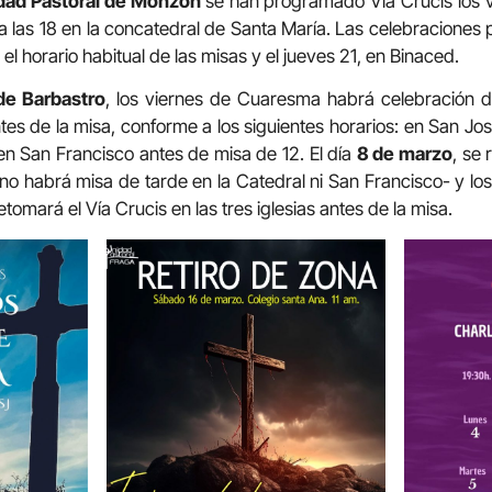
dad Pastoral de Monzón
se han programado Vía Crucis los v
a las 18 en la concatedral de Santa María. Las celebraciones p
 horario habitual de las misas y el jueves 21, en Binaced.
de Barbastro
, los viernes de Cuaresma habrá celebración de
tes de la misa, conforme a los siguientes horarios: en San José
 en San Francisco antes de misa de 12. El día
8 de marzo
, se 
no habrá misa de tarde en la Catedral ni San Francisco- y lo
tomará el Vía Crucis en las tres iglesias antes de la misa.