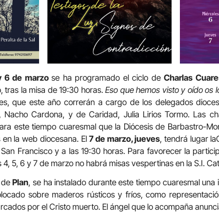
y 6 de marzo
se ha programado el ciclo de
Charlas Cuar
, tras la misa de 19:30 horas.
Eso que hemos visto y oído os 
nes, que este año correrán a cargo de los delegados dioc
Nacho Cardona, y de Caridad, Julia Lirios Tormo. Las cha
para este tiempo cuaresmal que la Diócesis de Barbastro-Mo
s en la web diocesana. El
7 de marzo, jueves
, tendrá lugar l
San Francisco y a las 19:30 horas. Para favorecer la participa
s 4, 5, 6 y 7 de marzo no habrá misas vespertinas en la S.I. Ca
a de
Plan
, se ha instalado durante este tiempo cuaresmal una
olocado sobre maderos rústicos y fríos, como representaci
cados por el Cristo muerto. El ángel que lo acompaña anunci