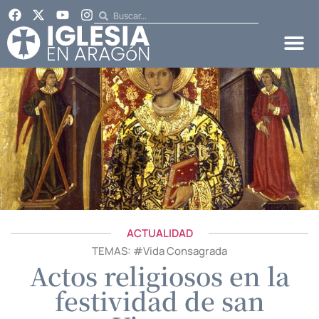
ACTUALIDAD
TEMAS: #
Vida Consagrada
Actos religiosos en la
festividad de san