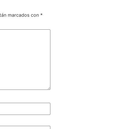
stán marcados con
*