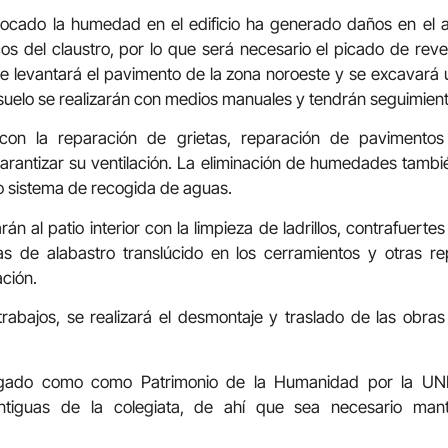
ocado la humedad en el edificio ha generado daños en el 
os del claustro, por lo que será necesario el picado de rev
 Se levantará el pavimento de la zona noroeste y se excavará 
bsuelo se realizarán con medios manuales y tendrán seguimien
con la reparación de grietas, reparación de pavimentos i
antizar su ventilación. La eliminación de humedades tambi
o sistema de recogida de aguas.
án al patio interior con la limpieza de ladrillos, contrafuerte
s de alabastro translúcido en los cerramientos y otras r
ación.
 trabajos, se realizará el desmontaje y traslado de las obra
alogado como como Patrimonio de la Humanidad por la U
ntiguas de la colegiata, de ahí que sea necesario mant