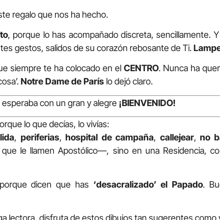
este regalo que nos ha hecho.
to
, porque lo has acompañado discreta, sencillamente. 
tes gestos, salidos de su corazón rebosante de Ti.
Lamp
ue siempre te ha colocado en el
CENTRO
. Nunca ha quer
‘cosa’.
Notre Dame de París
lo dejó claro.
te esperaba con un gran y alegre
¡BIENVENIDO!
porque lo que decías, lo vivías:
lida
,
periferias
,
hospital de campaña
,
callejear
,
no b
e le llamen Apostólico—, sino en una Residencia, co
 porque dicen que has
‘desacralizado’ el Papado
. Bu
iga lectora, disfruta de estos dibujos tan sugerentes como