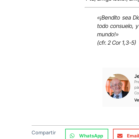
«¡Bendito sea Di
todo consuelo, y 
mundo!»
(cfr. 2 Cor 1,3-5)
J
Pr
pá
Co
Ve
Compartir
WhatsApp
Emai