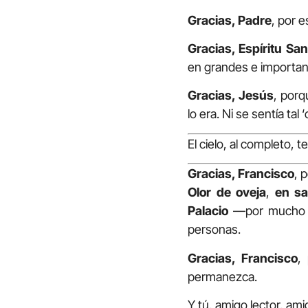
Gracias, Padre
, por 
Gracias, Espíritu San
en grandes e importan
Gracias, Jesús
, porq
lo era. Ni se sentía tal 
El cielo, al completo, 
Gracias, Francisco
, 
Olor de oveja
,
en sa
Palacio
—por mucho qu
personas.
Gracias, Francisco
,
permanezca.
Y tú, amigo lector, am