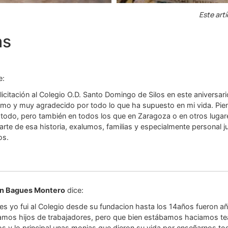
Este artí
as
e:
licitación al Colegio O.D. Santo Domingo de Silos en este aniversar
smo y muy agradecido por todo lo que ha supuesto en mi vida. Pi
 todo, pero también en todos los que en Zaragoza o en otros lugare
rte de esa historia, exalumos, familias y especialmente personal 
os.
en Bagues Montero
dice:
es yo fui al Colegio desde su fundacion hasta los 14años fueron a
amos hijos de trabajadores, pero que bien estábamos haciamos tea
s y lo principal unas monjas que dieron su vida por enseñarnos to