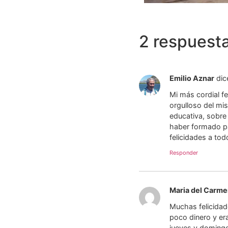
2 respuest
Emilio Aznar
dic
Mi más cordial fe
orgulloso del mi
educativa, sobre
haber formado pa
felicidades a tod
Responder
Maria del Carm
Muchas felicidad
poco dinero y er
jueves y domingo