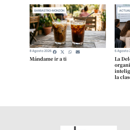
BARBASTRO-MONZÓN
ACTUAL
8 Agosto 2026
6 Agosto 
Mándame ir a ti
La Del
organi
intelig
la cla