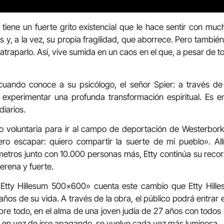
, tiene un fuerte grito existencial que le hace sentir con much
as y, a la vez, su propia fragilidad, que aborrece. Pero tambié
 atraparlo. Así, vive sumida en un caos en el que, a pesar de
uando conoce a su psicólogo, el señor Spier: a través de 
a experimentar una profunda transformación espiritual. E
diarios.
 voluntaria para ir al campo de deportación de Westerbork 
ro escapar: quiero compartir la suerte de mi pueblo». Al
tros junto con 10.000 personas más, Etty continúa su recorri
erena y fuerte.
 «Etty Hillesum 500×600» cuenta este cambio que Etty Hil
años de su vida. A través de la obra, el público podrá entrar 
bre todo, en el alma de una joven judía de 27 años con todos 
 en vez de irse apagando, se vuelve cada vez más luminosa.