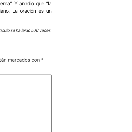
terna”. Y añadió que “la
iano. La oración es un
tículo se ha leído 530 veces.
stán marcados con
*