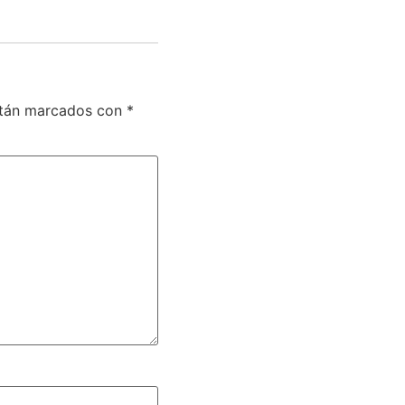
stán marcados con
*