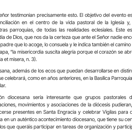
ñor testimonian precisamente esto. El objetivo del evento 
ciliación en el centro de la vida pastoral de la Iglesia y,
as parroquias, de todas las realidades eclesiales. Este e
dia de Dios, que nos da la certeza que ante el Señor nadie enc
padre que lo acoge, lo consuela y le indica también el camino
pa, “la misericordia suscita alegría porque el corazón se ab
 et misera, n. 3).
esana, además de los ecos que puedan desarrollarse en dist
se celebrará, como en años anteriores, en la Basílica Parroqui
ar.
ón diocesana sería interesante que grupos pastorales de
iones, movimientos y asociaciones de la diócesis pudieran
cerse presentes en Santa Engracia y celebrar Vigilas para 
ta en un auténtico acontecimiento diocesano, que tiene su cen
 los que queráis participar en tareas de organización y partic