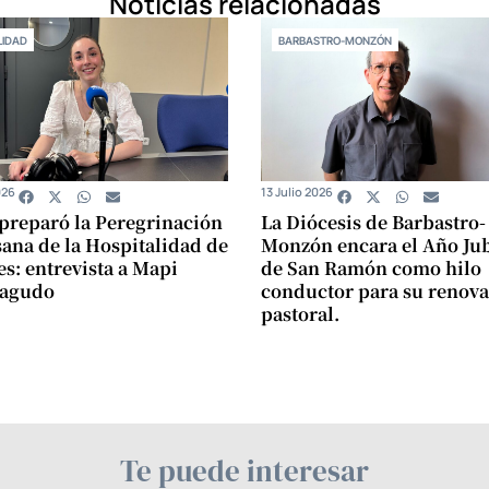
Noticias relacionadas
IDAD
BARBASTRO-MONZÓN
026
13 Julio 2026
 preparó la Peregrinación
La Diócesis de Barbastro-
ana de la Hospitalidad de
Monzón encara el Año Jub
s: entrevista a Mapi
de San Ramón como hilo
agudo
conductor para su renov
pastoral.
Te puede interesar