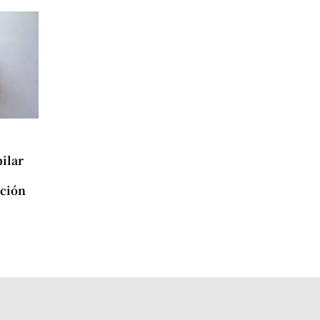
ilar
ación