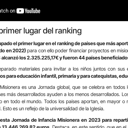
primer lugar del ranking
ado el primer lugar en el ranking de países que más aport
ado en 2022)
para con ello poder financiar proyectos en misi
alcanzó los 2.325.225,17€ y fueron 44 países beneficiado
rado materiales para invitar a los niños juntos con sus 
s para educación infantil, primaria y para catequistas, edu
 Misionera es una Jornada global, que se celebra en todos l
ses más desarrollados ayuden a los menos desarrollados. Lo
o en todo el mundo. Todos los países aportan, en mayor o
 Esto es un reflejo de la universalidad de la Iglesia.
 esta Jornada de Infancia Misionera en 2023 para reparti
e 13.446.269,82 euros.
Destaca, en este sentido, que en e