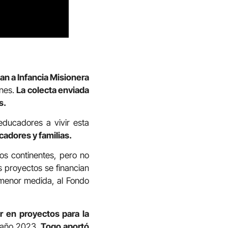
an a Infancia Misionera
ones.
La colecta enviada
s.
educadores a vivir esta
cadores y familias.
os continentes, pero no
s proyectos se financian
 menor medida, al Fondo
r en proyectos para la
l año 2023,
Togo aportó