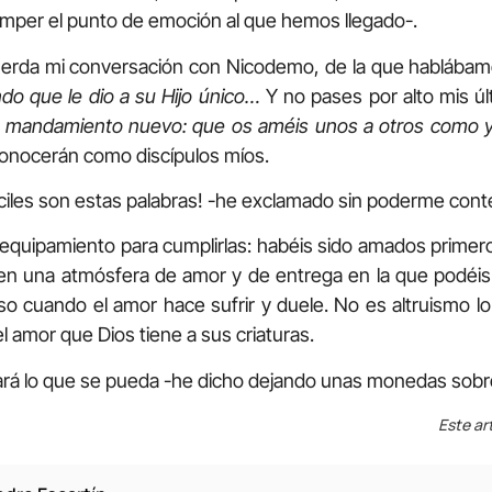
omper el punto de emoción al que hemos llegado-.
uerda mi conversación con Nicodemo, de la que hablábam
do que le dio a su Hijo único…
Y no pases por alto mis úl
 mandamiento nuevo: que os améis unos a otros como 
conocerán como discípulos míos.
ciles son estas palabras! -he exclamado sin poderme cont
equipamiento para cumplirlas: habéis sido amados primero
is en una atmósfera de amor y de entrega en la que podéis
so cuando el amor hace sufrir y duele. No es altruismo lo
l amor que Dios tiene a sus criaturas.
hará lo que se pueda -he dicho dejando unas monedas sobr
Este ar