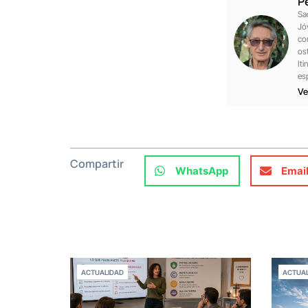
P
Sa
Jó
co
os
Iti
es
Ve
Compartir
WhatsApp
Emai
ACTUALIDAD
ACTUAL