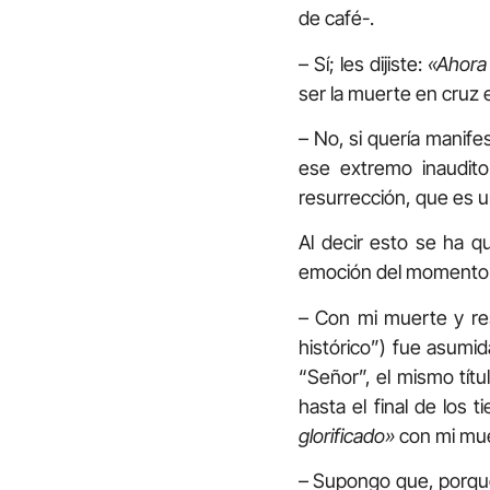
de café-.
– Sí; les dijiste:
«Ahora 
ser la muerte en cruz 
– No, si quería manife
ese extremo inaudit
resurrección, que es u
Al decir esto se ha q
emoción del momento. 
– Con mi muerte y re
histórico”) fue asumid
“Señor”, el mismo tít
hasta el final de los
glorificado»
con mi mue
– Supongo que, porque 