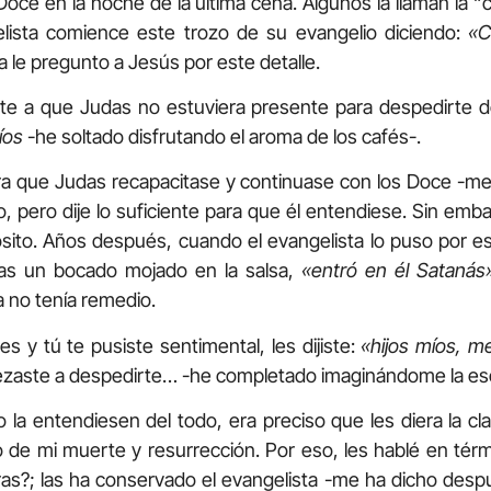
s Doce en la noche de la última cena. Algunos la llaman la 
elista comience este trozo de su evangelio diciendo:
«C
a le pregunto a Jesús por este detalle.
e a que Judas no estuviera presente para despedirte de
íos
-he soltado disfrutando el aroma de los cafés-.
ra que Judas recapacitase y continuase con los Doce -me
 pero dije lo suficiente para que él entendiese. Sin embarg
sito. Años después, cuando el evangelista lo puso por es
as un bocado mojado en la salsa,
«entró en él Satanás
 no tenía remedio.
es y tú te pusiste sentimental, les dijiste:
«hijos míos, m
ezaste a despedirte… -he completado imaginándome la es
la entendiesen del todo, era preciso que les diera la cla
de mi muerte y resurrección. Por eso, les hablé en térmi
as?; las ha conservado el evangelista -me ha dicho des