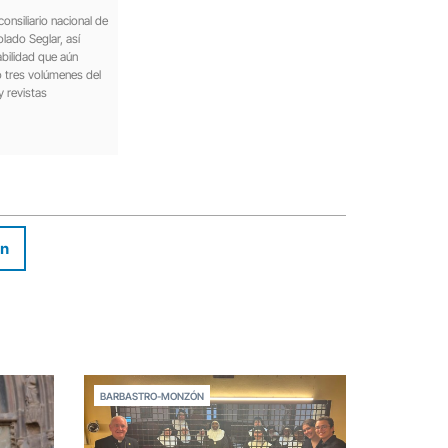
onsiliario nacional de
lado Seglar, así
bilidad que aún
o tres volúmenes del
y revistas
In
BARBASTRO-MONZÓN