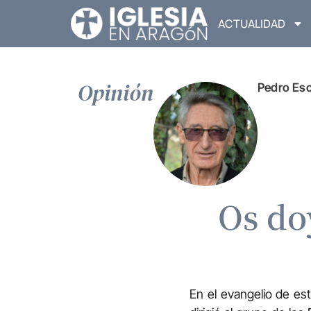
ACTUALIDAD
Opinión
Pedro Esc
Os do
En el evangelio de es