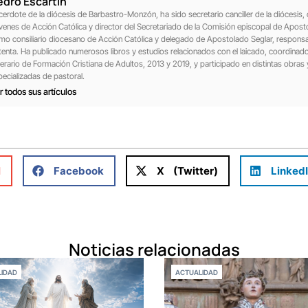
edro Escartín
cerdote de la diócesis de Barbastro-Monzón, ha sido secretario canciller de la diócesis, c
venes de Acción Católica y director del Secretariado de la Comisión episcopal de Aposto
mo consiliario diocesano de Acción Católica y delegado de Apostolado Seglar, responsa
tenta. Ha publicado numerosos libros y estudios relacionados con el laicado, coordinad
nerario de Formación Cristiana de Adultos, 2013 y 2019, y participado en distintas obras 
pecializadas de pastoral.
r todos sus artículos
l
Facebook
X (Twitter)
Linked
Noticias relacionadas
IDAD
ACTUALIDAD