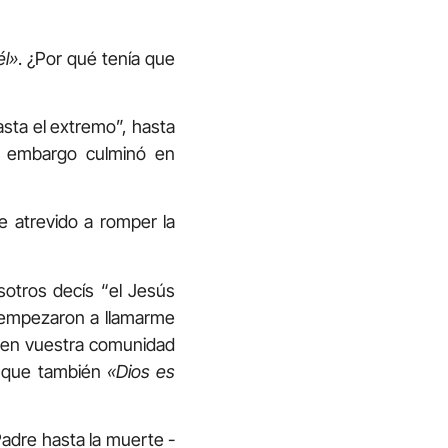
él»
. ¿Por qué tenía que
asta el extremo”, hasta
n embargo culminó en
e atrevido a romper la
otros decís “el Jesús
 y empezaron a llamarme
e en vuestra comunidad
o que también
«Dios es
Padre hasta la muerte -