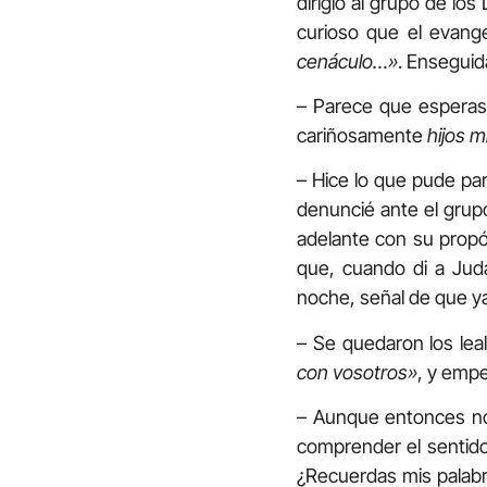
dirigió al grupo de lo
curioso que el evang
cenáculo…»
. Enseguid
– Parece que esperast
cariñosamente
hijos m
– Hice lo que pude pa
denuncié ante el grupo,
adelante con su propó
que, cuando di a Jud
noche, señal de que ya
– Se quedaron los leal
con vosotros»
, y emp
– Aunque entonces no 
comprender el sentido 
¿Recuerdas mis palabr