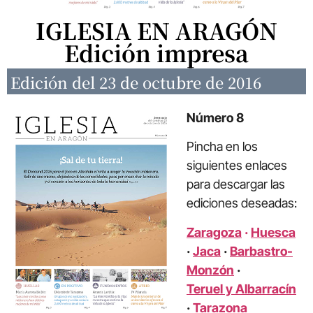
IGLESIA EN ARAGÓN
Edición impresa
Edición del 23 de octubre de 2016
Número 8
Pincha en los
siguientes enlaces
para descargar las
ediciones deseadas:
Zaragoza
·
Huesca
·
Jaca
·
Barbastro-
Monzón
·
Teruel y Albarracín
·
Tarazona