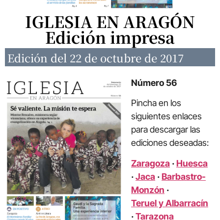
IGLESIA EN ARAGÓN
Edición impresa
Edición del 22 de octubre de 2017
Número 56
Pincha en los
siguientes enlaces
para descargar las
ediciones deseadas:
Zaragoza
·
Huesca
·
Jaca
·
Barbastro-
Monzón
·
Teruel y Albarracín
·
Tarazona