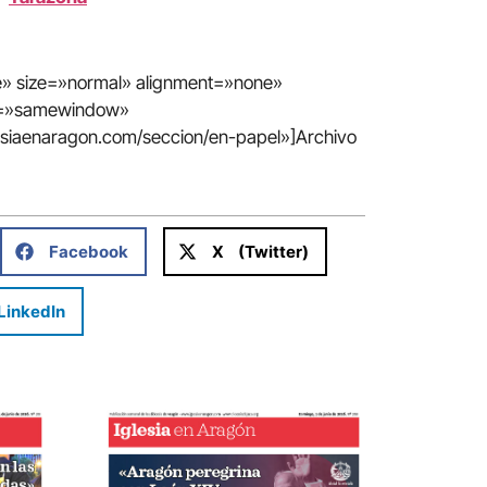
te» size=»normal» alignment=»none»
in=»samewindow»
lesiaenaragon.com/seccion/en-papel»]Archivo
Facebook
X (Twitter)
LinkedIn