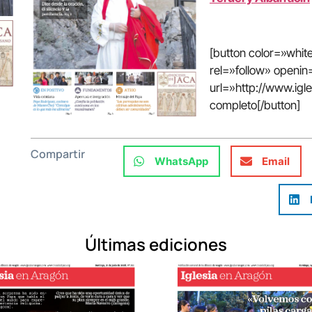
[button color=»whi
rel=»follow» open
url=»http://www.ig
completo[/button]
Compartir
WhatsApp
Email
Últimas ediciones