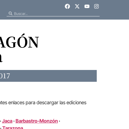
RAGÓN
a
017
ntes enlaces para descargar las ediciones
·
Jaca
·
Barbastro-Monzón
·
·
Tarazona