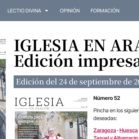
LECTIO DIVINA
OPINIÓN
FORMACIÓN
IGLESIA EN A
Edición impres
Edición del 24 de septiembre de 2
Número 52
Pincha en los siguie
deseadas:
Zaragoza
·
Huesca
Teruel y Albarracín