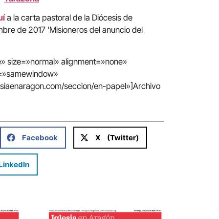
uí
a la carta pastoral de la Diócesis de
bre de 2017 ‘Misioneros del anuncio del
te» size=»normal» alignment=»none»
in=»samewindow»
lesiaenaragon.com/seccion/en-papel»]Archivo
Facebook
X (Twitter)
LinkedIn