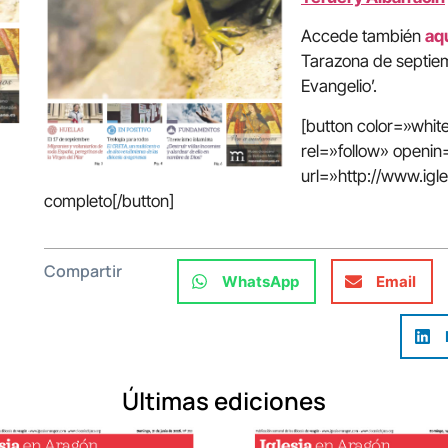
Accede también
aq
Tarazona de septiem
Evangelio’.
[button color=»whi
rel=»follow» open
url=»http://www.ig
completo[/button]
Compartir
WhatsApp
Email
Últimas ediciones