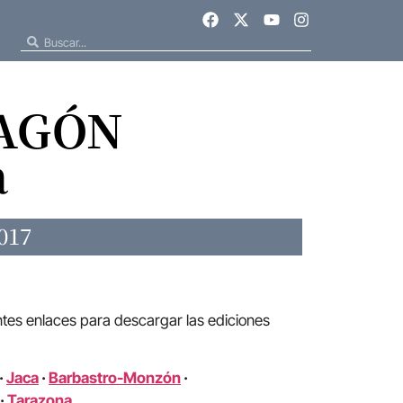
RAGÓN
a
017
ntes enlaces para descargar las ediciones
·
Jaca
·
Barbastro-Monzón
·
·
Tarazona