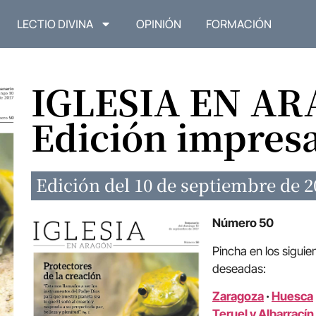
LECTIO DIVINA
OPINIÓN
FORMACIÓN
IGLESIA EN A
Edición impres
Edición del 10 de septiembre de 2
Número 50
Pincha en los siguie
deseadas:
Zaragoza
·
Huesca
Teruel y Albarracín