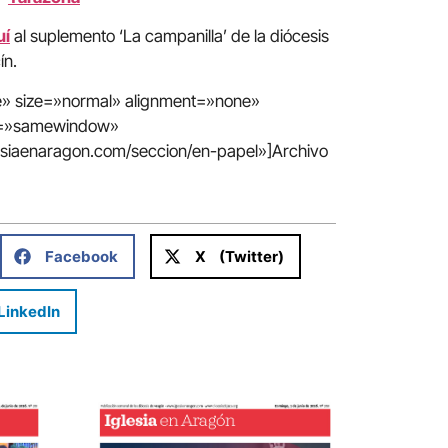
uí
al suplemento ‘La campanilla’ de la diócesis
ín.
te» size=»normal» alignment=»none»
in=»samewindow»
lesiaenaragon.com/seccion/en-papel»]Archivo
Facebook
X (Twitter)
LinkedIn