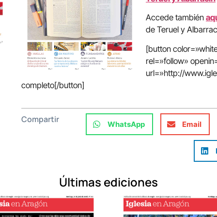
Accede también
aq
de Teruel y Albarrac
[button color=»whi
rel=»follow» open
url=»http://www.ig
completo[/button]
Compartir
WhatsApp
Email
Últimas ediciones