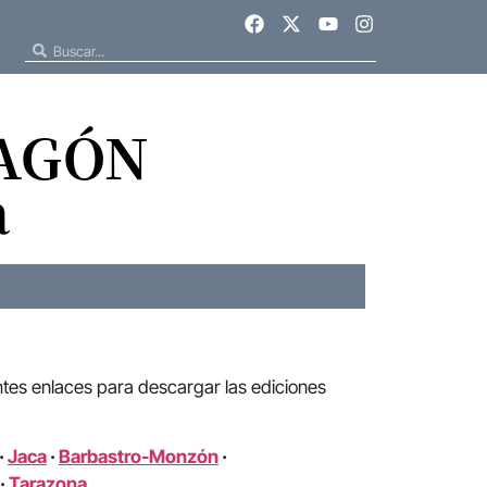
RAGÓN
a
ntes enlaces para descargar las ediciones
·
Jaca
·
Barbastro-Monzón
·
·
Tarazona