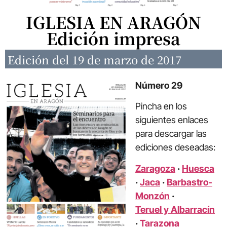
IGLESIA EN ARAGÓN
Edición impresa
Edición del 19 de marzo de 2017
Número 29
Pincha en los
siguientes enlaces
para descargar las
ediciones deseadas:
Zaragoza
·
Huesca
·
Jaca
·
Barbastro-
Monzón
·
Teruel y Albarracín
·
Tarazona