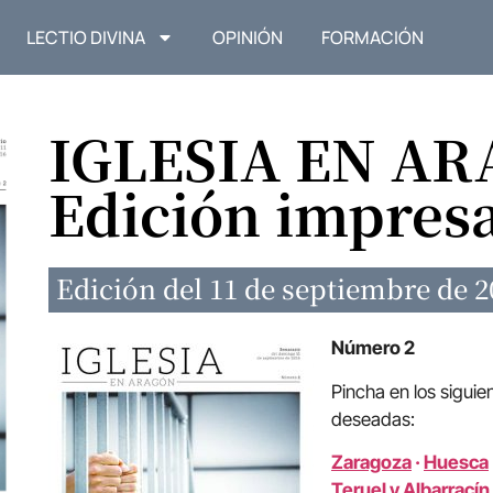
LECTIO DIVINA
OPINIÓN
FORMACIÓN
IGLESIA EN A
Edición impres
Edición del 11 de septiembre de 2
Número 2
Pincha en los siguie
deseadas:
Zaragoza
·
Huesca
Teruel y Albarracín