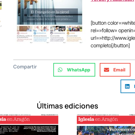
[button color=»whi
rel=»follow» open
url=»http://www.ig
completo[/button]
Compartir
WhatsApp
Email
Últimas ediciones