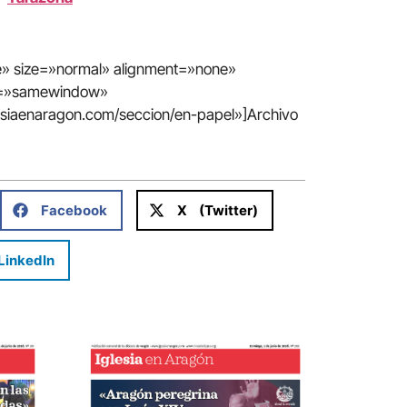
te» size=»normal» alignment=»none»
in=»samewindow»
lesiaenaragon.com/seccion/en-papel»]Archivo
Facebook
X (Twitter)
LinkedIn