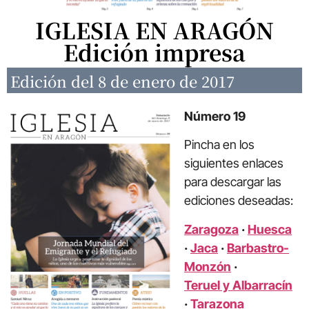
IGLESIA EN ARAGÓN
Edición impresa
Edición del 8 de enero de 2017
Número 19
Pincha en los
siguientes enlaces
para descargar las
ediciones deseadas:
Zaragoza
·
Huesca
·
Jaca
·
Barbastro-
Monzón
·
Teruel y Albarracín
·
Tarazona