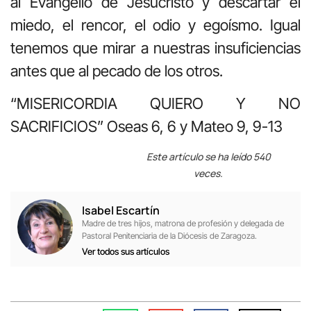
al Evangelio de Jesucristo y descartar el
miedo, el rencor, el odio y egoísmo. Igual
tenemos que mirar a nuestras insuficiencias
antes que al pecado de los otros.
“MISERICORDIA QUIERO Y NO
SACRIFICIOS” Oseas 6, 6 y Mateo 9, 9-13
Este artículo se ha leído 540
veces.
Isabel Escartín
Madre de tres hijos, matrona de profesión y delegada de
Pastoral Penitenciaria de la Diócesis de Zaragoza.
Ver todos sus artículos