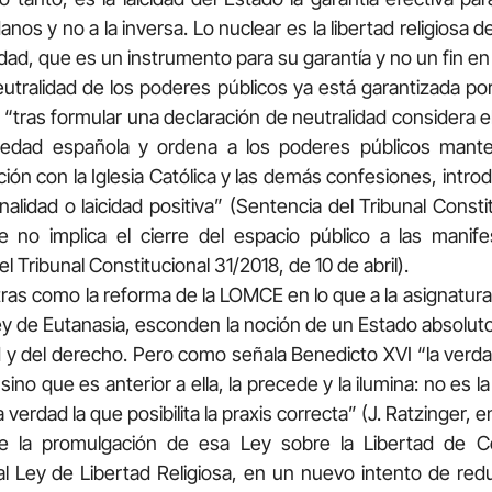
anos y no a la inversa. Lo nuclear es la libertad religiosa de
idad, que es un instrumento para su garantía y no un fin en
eutralidad de los poderes públicos ya está garantizada por
3 “tras formular una declaración de neutralidad considera 
ciedad española y ordena a los poderes públicos mante
ión con la Iglesia Católica y las demás confesiones, int
alidad o laicidad positiva” (Sentencia del Tribunal Constit
 no implica el cierre del espacio público a las manife
el Tribunal Constitucional 31/2018, de 10 de abril).
ras como la reforma de la LOMCE en lo que a la asignatura 
ey de Eutanasia, esconden la noción de un Estado absoluto
d y del derecho. Pero como señala Benedicto XVI “la verda
 sino que es anterior a ella, la precede y la ilumina: no es 
a verdad la que posibilita la praxis correcta” (J. Ratzinger
 la promulgación de esa Ley sobre la Libertad de Co
al Ley de Libertad Religiosa, en un nuevo intento de redu