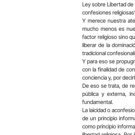
Ley sobre Libertad de C
confesiones religiosas”
Y merece nuestra ate
mucho menos es nuevo 
factor religioso sino 
liberar de la dominac
tradicional confesional
Y para eso se propugna
con la finalidad de c
conciencia y, por decirl
De eso se trata, de re
pública y externa, i
fundamental.
La laicidad o aconfesi
de un principio inform
como principio informad
libertad religiosa. Por