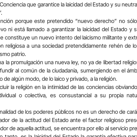
onciencia que garantice la laicidad del Estado y su neutra
.
nción porque este pretendido “nuevo derecho” no sólo
ni está llamado a garantizar la laicidad del Estado y su
que constituye un nuevo intento del laicismo militante y ex
ión religiosa a una sociedad pretendidamente rehén de los
ismo patrio.
 la promulgación una nueva ley, no ya de libertad religio
onfundir al común de la ciudadanía, sumergiendo en el ámb
o de algún modo, de lo laico y privado, a la religión.
cluir la religión en la intimidad de las conciencias obvian
ndividual o colectiva, es consustancial a su propia na
onalidad de los poderes públicos no es un derecho de carác
ador de la actitud del Estado ante el factor religioso pre
or de aquella actitud, se encuentra por ello al servicio p
 lo tanto, es la laicidad del Estado la garantía efectiva par