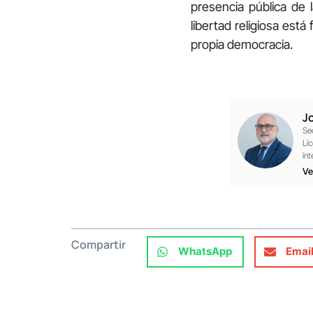
presencia pública de l
libertad religiosa está
propia democracia.
J
Se
Li
in
Ve
Compartir
WhatsApp
Emai