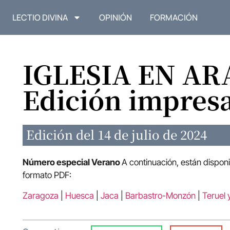
LECTIO DIVINA
OPINIÓN
FORMACIÓN
IGLESIA EN A
Edición impres
Edición del 14 de julio de 2024
Número especial Verano
A continuación, están dispon
formato PDF:
Zaragoza
|
Huesca
|
Jaca
|
Barbastro-Monzón
|
Teruel 