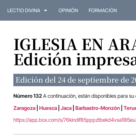
LECTIO DIVINA
OPINIÓN
FORMACIÓN
IGLESIA EN A
Edición impres
Edición del 24 de septiembre de 2
Número 132
A continuación, están disponibles para su
Zaragoza
|
Huesca
|
Jaca
|
Barbastro-Monzón
|
Terue
https://app.box.com/s/76kindlf85pppztbekd4vsa18l5e