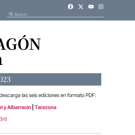
RAGÓN
a
023
 descarga las seis ediciones en formato PDF:
l y Albarracín
|
Tarazona
u3r6