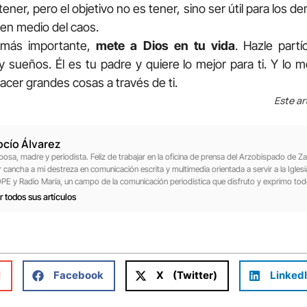
ener, pero el objetivo no es tener, sino ser útil para los d
 en medio del caos.
o más importante,
mete a Dios en tu vida
. Hazle partí
y sueños. Él es tu padre y quiere lo mejor para ti. Y lo 
cer grandes cosas a través de ti.
Este ar
ocío Álvarez
posa, madre y periodista. Feliz de trabajar en la oficina de prensa del Arzobispado de
r cancha a mi destreza en comunicación escrita y multimedia orientada a servir a la Igles
PE y Radio María, un campo de la comunicación periodística que disfruto y exprimo tod
r todos sus artículos
l
Facebook
X (Twitter)
Linked