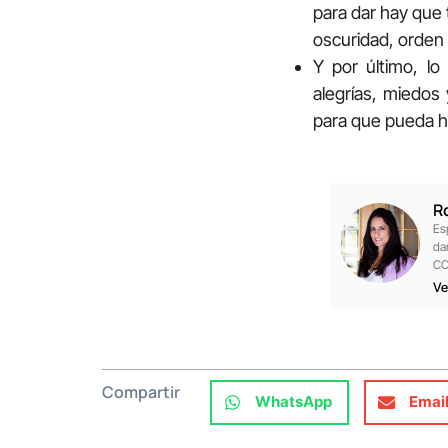
para dar hay que t
oscuridad, orden
Y por último, l
alegrías, miedos 
para que pueda ha
R
Es
da
CO
Ve
Compartir
WhatsApp
Emai