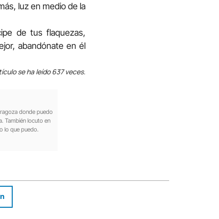
emás, luz en medio de la
cipe de tus flaquezas,
mejor, abandónate en él
tículo se ha leído 637 veces.
 Zaragoza donde puedo
ia. También locuto en
o lo que puedo.
In