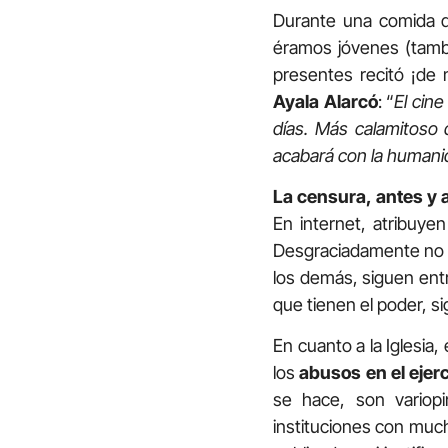
Durante una comida de
éramos jóvenes (tambi
presentes recitó ¡de 
Ayala Alarcó
: “
El cin
días. Más calamitoso 
acabará con la humani
La censura, antes y a
En internet, atribuye
Desgraciadamente no t
los demás, siguen ent
que tienen el poder, s
En cuanto a la Iglesia
los
abusos en el ejerc
se hace, son variop
instituciones con much