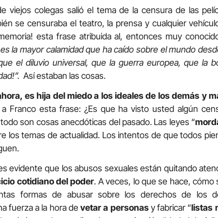
 viejos colegas salió el tema de la censura de las pel
én se censuraba el teatro, la prensa y cualquier vehícul
memoria! esta frase atribuida al, entonces muy conocid
e es la mayor calamidad que ha caído sobre el mundo des
que el diluvio universal, que la guerra europea, que la b
dad!”.
Así estaban las cosas.
hora, es hija del miedo a los ideales de los demás y m
n a Franco esta frase: ¿Es que ha visto usted algún ce
odo son cosas anecdóticas del pasado. Las leyes “
mord
re los temas de actualidad. Los intentos de que todos pi
iguen.
, es evidente que los abusos sexuales están quitando atenc
icio cotidiano del poder
. A veces, lo que se hace, cómo
intas formas de abusar sobre los derechos de los 
a fuerza a la hora de
vetar a personas
y fabricar “
listas