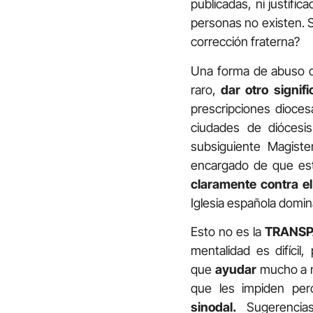
publicadas, ni justific
personas no existen. 
corrección fraterna?
Una forma de abuso d
raro,
dar otro signif
prescripciones dioce
ciudades de dióces
subsiguiente Magiste
encargado de que es
claramente contra e
Iglesia española domin
Esto no es la
TRANSP
mentalidad es difícil
que
ayudar
mucho a n
que les impiden per
sinodal.
Sugerencias