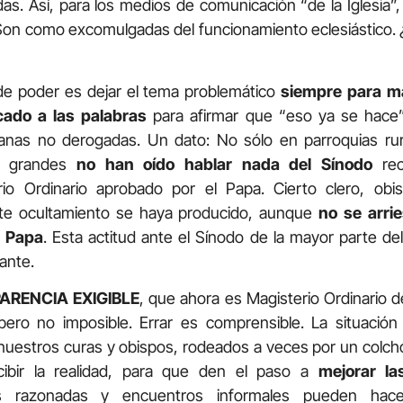
adas. Así, para los medios de comunicación “de la Iglesia”
Son como excomulgadas del funcionamiento eclesiástico
e poder es dejar el tema problemático
siempre para m
icado a las palabras
para afirmar que “eso ya se hace” 
sanas no derogadas. Un dato: No sólo en parroquias rur
is grandes
no han oído hablar nada del Sínodo
rec
rio Ordinario aprobado por el Papa. Cierto clero, ob
te ocultamiento se haya producido, aunque
no se arri
l Papa
. Esta actitud ante el Sínodo de la mayor parte del 
ante.
ARENCIA EXIGIBLE
, que ahora es Magisterio Ordinario de
, pero no imposible. Errar es comprensible. La situació
uestros curas y obispos, rodeados a veces por un colch
cibir la realidad, para que den el paso a
mejorar la
 razonadas y encuentros informales pueden hace