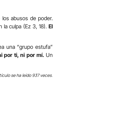
e los abusos de poder.
n la culpa (Ez 3, 18).
El
sea una “grupo estufa”
 por ti, ni por mí.
Un
tículo se ha leído 937 veces.