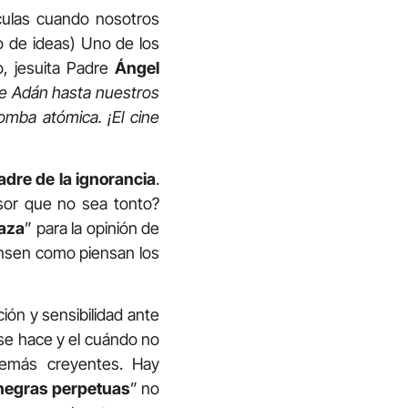
ículas cuando nosotros
o de ideas) Uno de los
o, jesuita Padre
Ángel
de Adán hasta nuestros
omba atómica. ¡El cine
adre de la ignorancia
.
nsor que no sea tonto?
aza
” para la opinión de
ensen como piensan los
ión y sensibilidad ante
 se hace y el cuándo no
demás creyentes. Hay
 negras perpetuas
” no