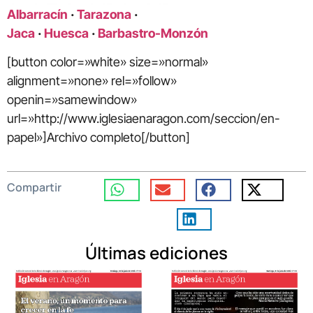
Albarracín
·
Tarazona
·
Jaca
·
Huesca
·
Barbastro-Monzón
[button color=»white» size=»normal»
alignment=»none» rel=»follow»
openin=»samewindow»
url=»http://www.iglesiaenaragon.com/seccion/en-
papel»]Archivo completo[/button]
Compartir
Últimas ediciones