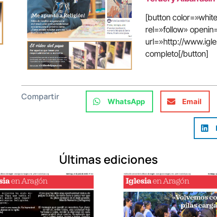
[button color=»whi
rel=»follow» open
url=»http://www.igl
completo[/button]
Compartir
WhatsApp
Email
Últimas ediciones