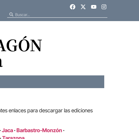
RAGÓN
a
ntes enlaces para descargar las ediciones
·
Jaca
·
Barbastro-Monzón
·
·
Tarazona