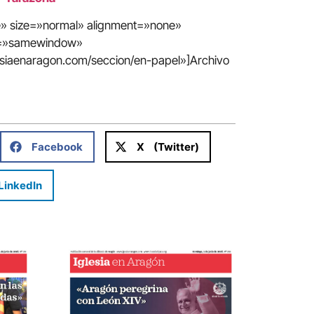
te» size=»normal» alignment=»none»
in=»samewindow»
esiaenaragon.com/seccion/en-papel»]Archivo
Facebook
X (Twitter)
LinkedIn