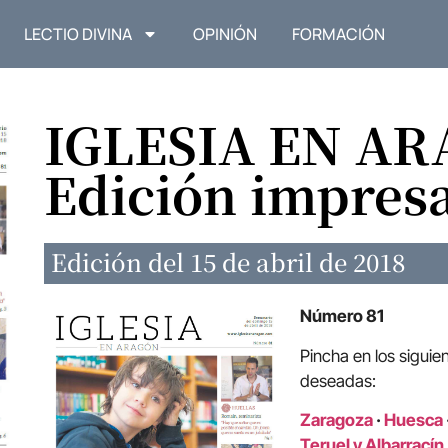
LECTIO DIVINA
OPINIÓN
FORMACIÓN
IGLESIA EN A
Edición impres
Edición del 15 de abril de 2018
Número 81
Pincha en los siguie
deseadas:
Zaragoza
·
Huesca
Teruel y Albarracín