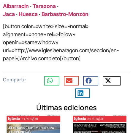
Albarracín
·
Tarazona
·
Jaca
·
Huesca
·
Barbastro-Monzón
[button color=»white» size=»normal»
alignment=»none» rel=»follow»
openin=»samewindow»
url=»http://www.iglesiaenaragon.com/seccion/en-
papel»]Archivo completo[/button]
Compartir
Últimas ediciones