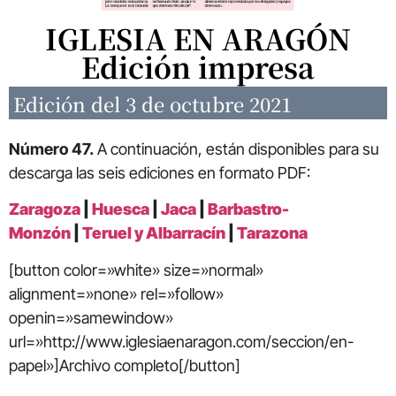
IGLESIA EN ARAGÓN
Edición impresa
Edición del 3 de octubre 2021
Número 47.
A continuación, están disponibles para su
descarga las seis ediciones en formato PDF:
Zaragoza
|
Huesca
|
Jaca
|
Barbastro-
Monzón
|
Teruel y Albarracín
|
Tarazona
[button color=»white» size=»normal»
alignment=»none» rel=»follow»
openin=»samewindow»
url=»http://www.iglesiaenaragon.com/seccion/en-
papel»]Archivo completo[/button]